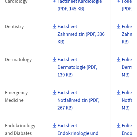
Cardiology
Factsheet Kardiologie
Foliens
(PDF, 145 KB)
(PDF, 1
Dentistry
Factsheet
Foliens
Zahnmedizin (PDF, 336
Zahnme
KB)
KB)
Dermatology
Factsheet
Foliens
Dermatologie (PDF,
Dermato
139 KB)
MB)
Emergency
Factsheet
Foliens
Medicine
Notfallmedizin (PDF,
Notfall
267 KB)
MB)
Endokrinology
Factsheet
Foliens
and Diabates
Endokrinologie und
Endokri