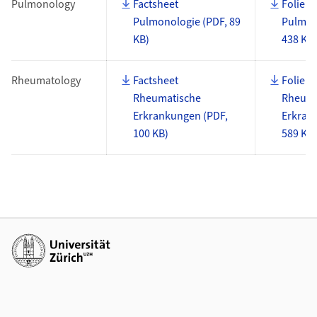
Pulmonology
Factsheet
Foliens
Pulmonologie (PDF, 89
Pulmon
KB)
438 KB
Rheumatology
Factsheet
Foliens
Rheumatische
Rheuma
Erkrankungen (PDF,
Erkran
100 KB)
589 KB
Additional links