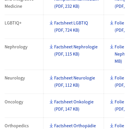
Medicine
(PDF, 232 KB)
(PDF, 4
LGBTIQ+
Factsheet LGBTIQ
Folien
(PDF, 724 KB)
(PDF, 1
Nephrology
Factsheet Nephrologie
Foliens
(PDF, 115 KB)
Nephrol
MB)
Neurology
Factsheet Neurologie
Foliens
(PDF, 112 KB)
(PDF, 5
Oncology
Factsheet Onkologie
Foliens
(PDF, 147 KB)
(PDF, 1
Orthopedics
Factsheet Orthopädie
Folien